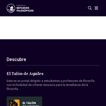
Eventos
Novedades
Investigación
Redes
Publicaciones
Galería
Descubre
ES
EN
Acerca de nosotros
Miembros
El Talón de Aquiles
Reglamento
Este es un portal dirigido a estudiantes y profesores de filosofía
Convenios
con la finalidad de ofrecer recursos para la enseñanza de la
filosofía.