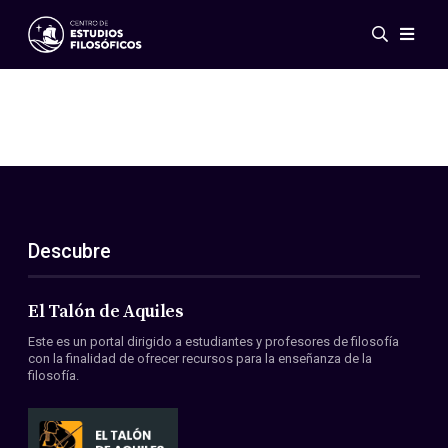
Eventos
Novedades
Investigación
Redes
Publicaciones
Galería
Descubre
ES
EN
Acerca de nosotros
Miembros
El Talón de Aquiles
Reglamento
Este es un portal dirigido a estudiantes y profesores de filosofía
Convenios
con la finalidad de ofrecer recursos para la enseñanza de la
filosofía.