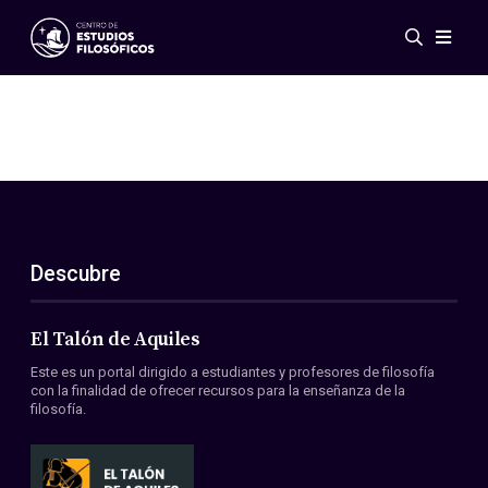
Eventos
Novedades
Investigación
Redes
Publicaciones
Galería
Descubre
ES
EN
Acerca de nosotros
Miembros
El Talón de Aquiles
Reglamento
Este es un portal dirigido a estudiantes y profesores de filosofía
Convenios
con la finalidad de ofrecer recursos para la enseñanza de la
filosofía.