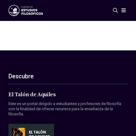
Eventos
Novedades
Investigación
Redes
Publicaciones
Galería
Descubre
ES
EN
Acerca de nosotros
Miembros
El Talón de Aquiles
Reglamento
Este es un portal dirigido a estudiantes y profesores de filosofía
Convenios
con la finalidad de ofrecer recursos para la enseñanza de la
filosofía.