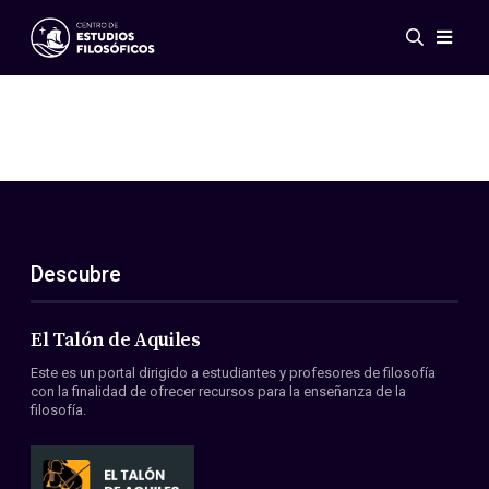
Eventos
Novedades
Investigación
Redes
Publicaciones
Galería
Descubre
ES
EN
Acerca de nosotros
Miembros
El Talón de Aquiles
Reglamento
Este es un portal dirigido a estudiantes y profesores de filosofía
Convenios
con la finalidad de ofrecer recursos para la enseñanza de la
filosofía.