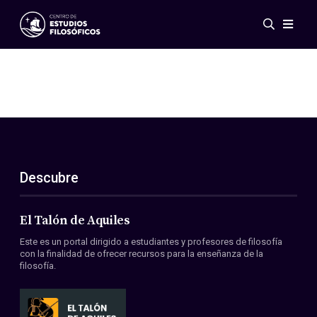
Eventos
Novedades
Investigación
Redes
Publicaciones
Galería
Descubre
ES
EN
Acerca de nosotros
Miembros
El Talón de Aquiles
Reglamento
Este es un portal dirigido a estudiantes y profesores de filosofía
Convenios
con la finalidad de ofrecer recursos para la enseñanza de la
filosofía.