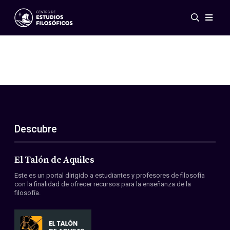
Eventos
Novedades
Investigación
Redes
Publicaciones
Galería
Descubre
ES
EN
Acerca de nosotros
Miembros
El Talón de Aquiles
Reglamento
Este es un portal dirigido a estudiantes y profesores de filosofía
Convenios
con la finalidad de ofrecer recursos para la enseñanza de la
filosofía.