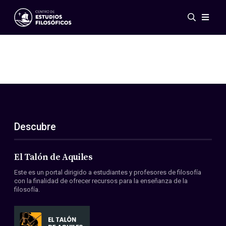
Eventos
Novedades
Investigación
Redes
Publicaciones
Galería
Descubre
ES
EN
Acerca de nosotros
Miembros
El Talón de Aquiles
Reglamento
Este es un portal dirigido a estudiantes y profesores de filosofía
Convenios
con la finalidad de ofrecer recursos para la enseñanza de la
filosofía.