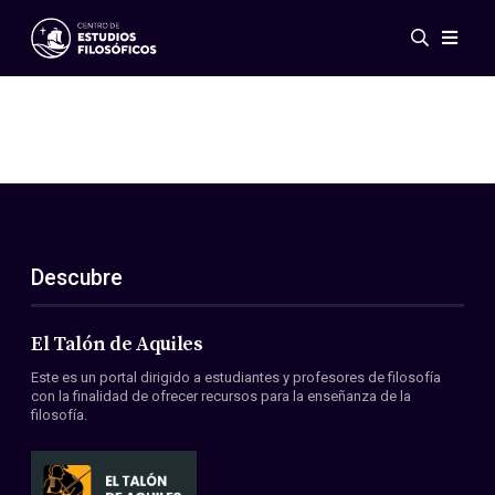
Eventos
Novedades
Investigación
Redes
Publicaciones
Galería
Descubre
ES
EN
Acerca de nosotros
Miembros
El Talón de Aquiles
Reglamento
Este es un portal dirigido a estudiantes y profesores de filosofía
Convenios
con la finalidad de ofrecer recursos para la enseñanza de la
filosofía.