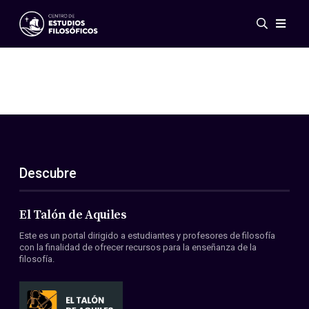
Eventos
Novedades
Investigación
Redes
Publicaciones
Galería
Descubre
ES
EN
Acerca de nosotros
Miembros
El Talón de Aquiles
Reglamento
Este es un portal dirigido a estudiantes y profesores de filosofía
Convenios
con la finalidad de ofrecer recursos para la enseñanza de la
filosofía.