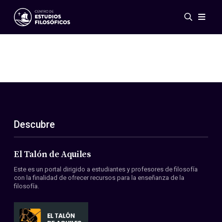
Eventos
Novedades
Investigación
Redes
Publicaciones
Galería
Descubre
ES
EN
Acerca de nosotros
Miembros
El Talón de Aquiles
Reglamento
Este es un portal dirigido a estudiantes y profesores de filosofía
Convenios
con la finalidad de ofrecer recursos para la enseñanza de la
filosofía.