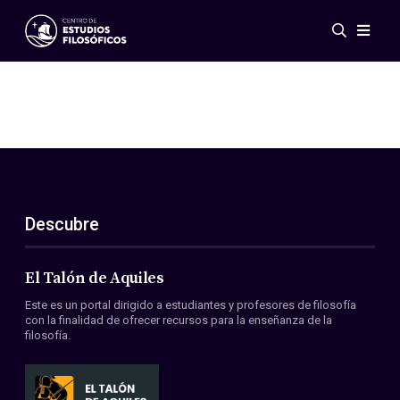
Eventos
Novedades
Investigación
Redes
Publicaciones
Galería
Descubre
ES
EN
Acerca de nosotros
Miembros
El Talón de Aquiles
Reglamento
Este es un portal dirigido a estudiantes y profesores de filosofía
Convenios
con la finalidad de ofrecer recursos para la enseñanza de la
filosofía.