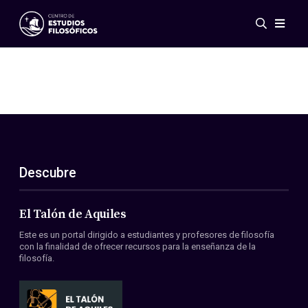
Eventos
Novedades
Investigación
Redes
Publicaciones
Galería
Descubre
ES
EN
Acerca de nosotros
Miembros
El Talón de Aquiles
Reglamento
Este es un portal dirigido a estudiantes y profesores de filosofía
Convenios
con la finalidad de ofrecer recursos para la enseñanza de la
filosofía.