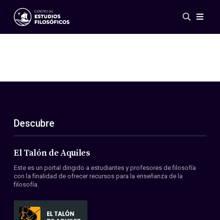
Eventos
Novedades
Investigación
Redes
Publicaciones
Galería
Descubre
ES
EN
Acerca de nosotros
Miembros
El Talón de Aquiles
Reglamento
Este es un portal dirigido a estudiantes y profesores de filosofía
Convenios
con la finalidad de ofrecer recursos para la enseñanza de la
filosofía.