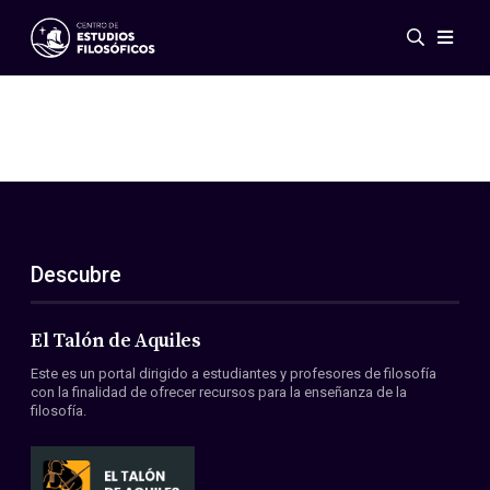
Eventos
Novedades
Investigación
Redes
Publicaciones
Galería
Descubre
ES
EN
Acerca de nosotros
Miembros
El Talón de Aquiles
Reglamento
Este es un portal dirigido a estudiantes y profesores de filosofía
Convenios
con la finalidad de ofrecer recursos para la enseñanza de la
filosofía.