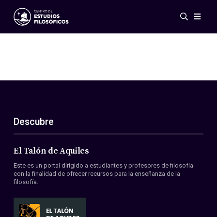
Eventos
Novedades
Investigación
Redes
Publicaciones
Galería
Descubre
ES
EN
Acerca de nosotros
Miembros
El Talón de Aquiles
Reglamento
Este es un portal dirigido a estudiantes y profesores de filosofía
Convenios
con la finalidad de ofrecer recursos para la enseñanza de la
filosofía.