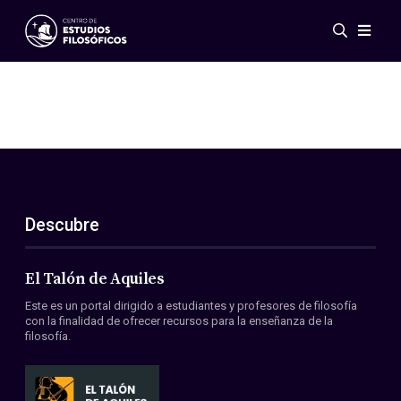
Eventos
Novedades
Investigación
Redes
Publicaciones
Galería
Descubre
ES
EN
Acerca de nosotros
Miembros
El Talón de Aquiles
Reglamento
Este es un portal dirigido a estudiantes y profesores de filosofía
Convenios
con la finalidad de ofrecer recursos para la enseñanza de la
filosofía.