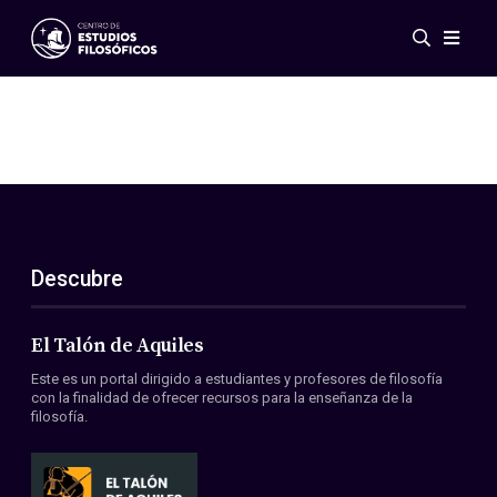
Eventos
Novedades
Investigación
Redes
Publicaciones
Galería
Descubre
ES
EN
Acerca de nosotros
Miembros
El Talón de Aquiles
Reglamento
Este es un portal dirigido a estudiantes y profesores de filosofía
Convenios
con la finalidad de ofrecer recursos para la enseñanza de la
filosofía.