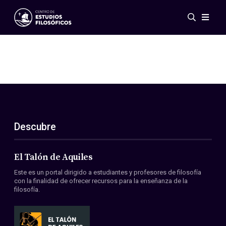
Eventos
Novedades
Investigación
Redes
Publicaciones
Galería
Descubre
ES
EN
Acerca de nosotros
Miembros
El Talón de Aquiles
Reglamento
Este es un portal dirigido a estudiantes y profesores de filosofía
Convenios
con la finalidad de ofrecer recursos para la enseñanza de la
filosofía.