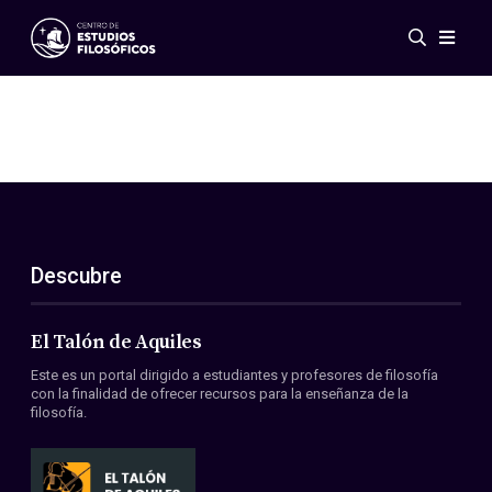
Eventos
Novedades
Investigación
Redes
Publicaciones
Galería
Descubre
ES
EN
Acerca de nosotros
Miembros
El Talón de Aquiles
Reglamento
Este es un portal dirigido a estudiantes y profesores de filosofía
Convenios
con la finalidad de ofrecer recursos para la enseñanza de la
filosofía.