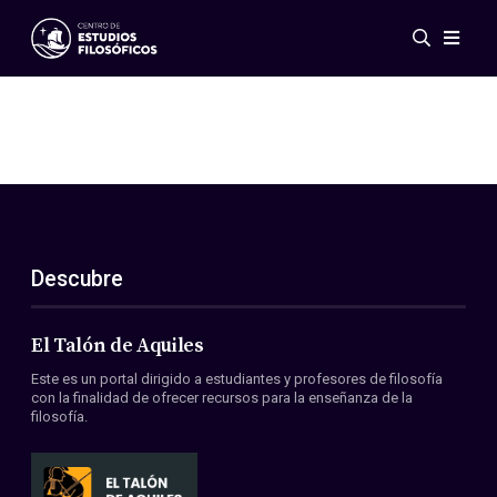
Eventos
Novedades
Investigación
Redes
Publicaciones
Galería
Descubre
ES
EN
Acerca de nosotros
Miembros
El Talón de Aquiles
Reglamento
Este es un portal dirigido a estudiantes y profesores de filosofía
Convenios
con la finalidad de ofrecer recursos para la enseñanza de la
filosofía.