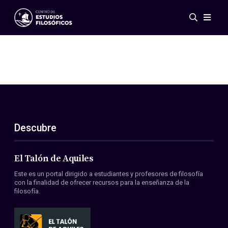
Eventos
Novedades
Investigación
Redes
Publicaciones
Galería
Descubre
ES
EN
Acerca de nosotros
Miembros
El Talón de Aquiles
Reglamento
Este es un portal dirigido a estudiantes y profesores de filosofía
Convenios
con la finalidad de ofrecer recursos para la enseñanza de la
filosofía.