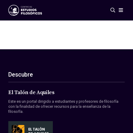
Eventos
Novedades
Investigación
Redes
Publicaciones
Galería
Descubre
ES
EN
Acerca de nosotros
Miembros
El Talón de Aquiles
Reglamento
Este es un portal dirigido a estudiantes y profesores de filosofía
Convenios
con la finalidad de ofrecer recursos para la enseñanza de la
filosofía.