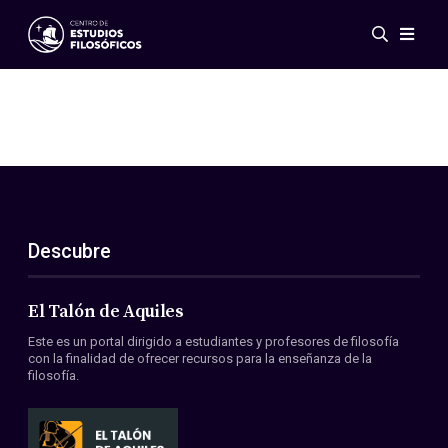
Eventos
Novedades
Investigación
Redes
Publicaciones
Galería
Descubre
ES
EN
Acerca de nosotros
Miembros
El Talón de Aquiles
Reglamento
Este es un portal dirigido a estudiantes y profesores de filosofía
Convenios
con la finalidad de ofrecer recursos para la enseñanza de la
filosofía.