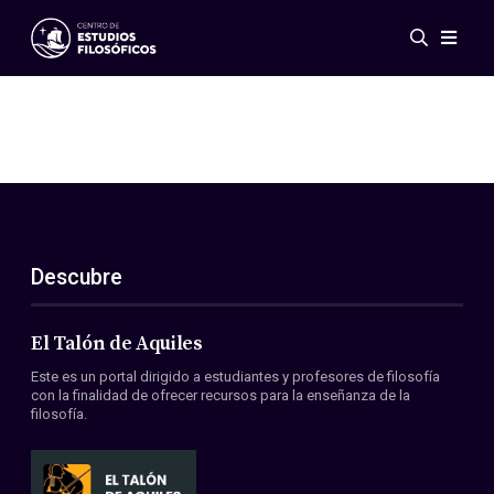
Eventos
Novedades
Investigación
Redes
Publicaciones
Galería
Descubre
ES
EN
Acerca de nosotros
Miembros
El Talón de Aquiles
Reglamento
Este es un portal dirigido a estudiantes y profesores de filosofía
Convenios
con la finalidad de ofrecer recursos para la enseñanza de la
filosofía.