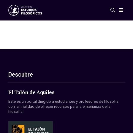
Eventos
Novedades
Investigación
Redes
Publicaciones
Galería
Descubre
ES
EN
Acerca de nosotros
Miembros
El Talón de Aquiles
Reglamento
Este es un portal dirigido a estudiantes y profesores de filosofía
Convenios
con la finalidad de ofrecer recursos para la enseñanza de la
filosofía.