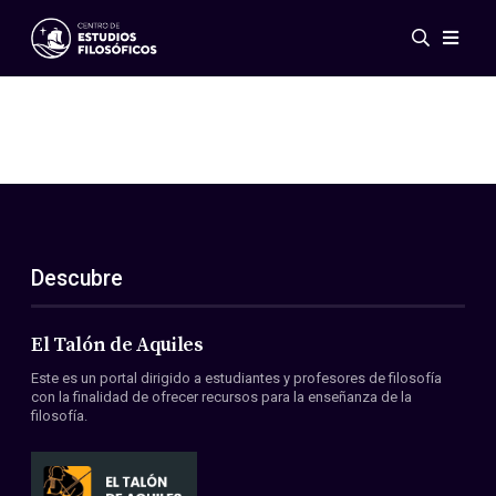
Eventos
Novedades
Investigación
Redes
Publicaciones
Galería
Descubre
ES
EN
Acerca de nosotros
Miembros
El Talón de Aquiles
Reglamento
Este es un portal dirigido a estudiantes y profesores de filosofía
Convenios
con la finalidad de ofrecer recursos para la enseñanza de la
filosofía.