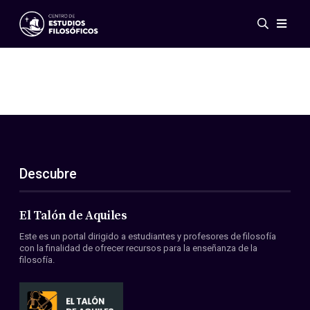
Eventos
Novedades
Investigación
Redes
Publicaciones
Galería
Descubre
ES
EN
Acerca de nosotros
Miembros
El Talón de Aquiles
Reglamento
Este es un portal dirigido a estudiantes y profesores de filosofía
Convenios
con la finalidad de ofrecer recursos para la enseñanza de la
filosofía.