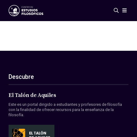
Eventos
Novedades
Investigación
Redes
Publicaciones
Galería
Descubre
ES
EN
Acerca de nosotros
Miembros
El Talón de Aquiles
Reglamento
Este es un portal dirigido a estudiantes y profesores de filosofía
Convenios
con la finalidad de ofrecer recursos para la enseñanza de la
filosofía.