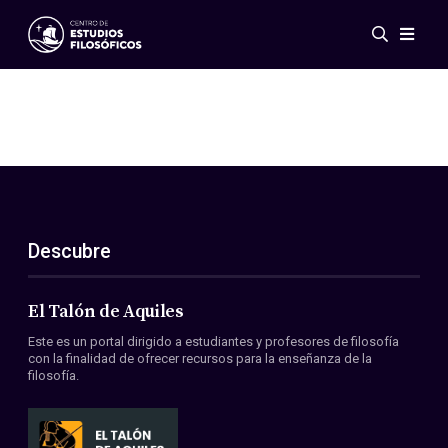
Eventos
Novedades
Investigación
Redes
Publicaciones
Galería
Descubre
ES
EN
Acerca de nosotros
Miembros
El Talón de Aquiles
Reglamento
Este es un portal dirigido a estudiantes y profesores de filosofía
Convenios
con la finalidad de ofrecer recursos para la enseñanza de la
filosofía.