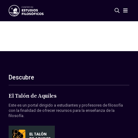
Eventos
Novedades
Investigación
Redes
Publicaciones
Galería
Descubre
ES
EN
Acerca de nosotros
Miembros
El Talón de Aquiles
Reglamento
Este es un portal dirigido a estudiantes y profesores de filosofía
Convenios
con la finalidad de ofrecer recursos para la enseñanza de la
filosofía.