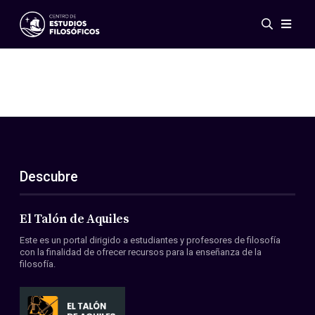
Eventos
Novedades
Investigación
Redes
Publicaciones
Galería
Descubre
ES
EN
Acerca de nosotros
Miembros
El Talón de Aquiles
Reglamento
Este es un portal dirigido a estudiantes y profesores de filosofía
Convenios
con la finalidad de ofrecer recursos para la enseñanza de la
filosofía.