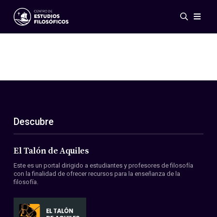
Eventos
Novedades
Investigación
Redes
Publicaciones
Galería
Descubre
ES
EN
Acerca de nosotros
Miembros
El Talón de Aquiles
Reglamento
Este es un portal dirigido a estudiantes y profesores de filosofía
Convenios
con la finalidad de ofrecer recursos para la enseñanza de la
filosofía.