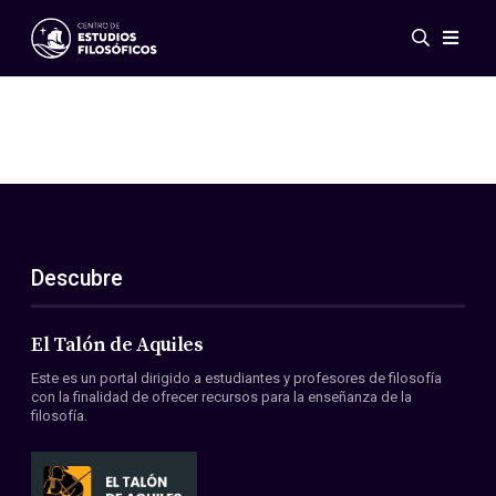
Eventos
Novedades
Investigación
Redes
Publicaciones
Galería
Descubre
ES
EN
Acerca de nosotros
Miembros
El Talón de Aquiles
Reglamento
Este es un portal dirigido a estudiantes y profesores de filosofía
Convenios
con la finalidad de ofrecer recursos para la enseñanza de la
filosofía.