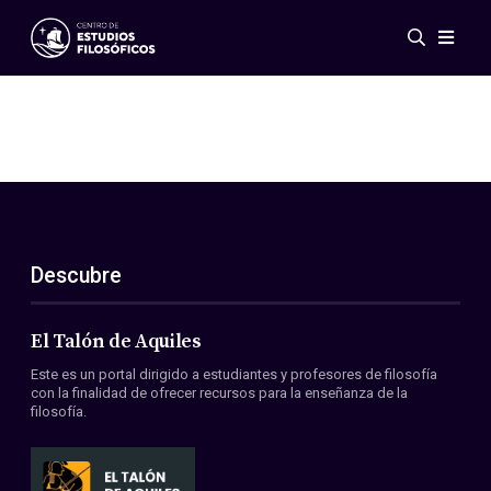
Eventos
Novedades
Investigación
Redes
Publicaciones
Galería
Descubre
ES
EN
Acerca de nosotros
Miembros
El Talón de Aquiles
Reglamento
Este es un portal dirigido a estudiantes y profesores de filosofía
Convenios
con la finalidad de ofrecer recursos para la enseñanza de la
filosofía.