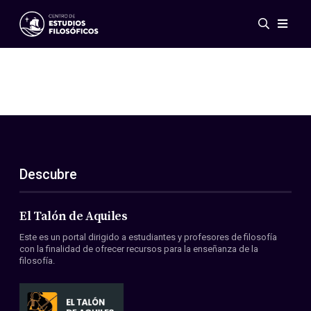
Eventos
Novedades
Investigación
Redes
Publicaciones
Galería
Descubre
ES
EN
Acerca de nosotros
Miembros
El Talón de Aquiles
Reglamento
Este es un portal dirigido a estudiantes y profesores de filosofía
Convenios
con la finalidad de ofrecer recursos para la enseñanza de la
filosofía.