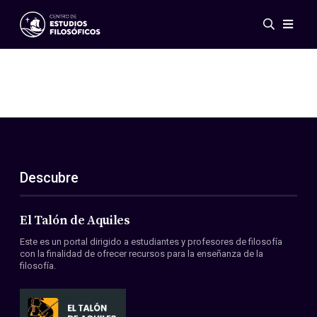
Eventos
Novedades
Investigación
Redes
Publicaciones
Galería
Descubre
ES
EN
Acerca de nosotros
Miembros
El Talón de Aquiles
Reglamento
Este es un portal dirigido a estudiantes y profesores de filosofía
Convenios
con la finalidad de ofrecer recursos para la enseñanza de la
filosofía.