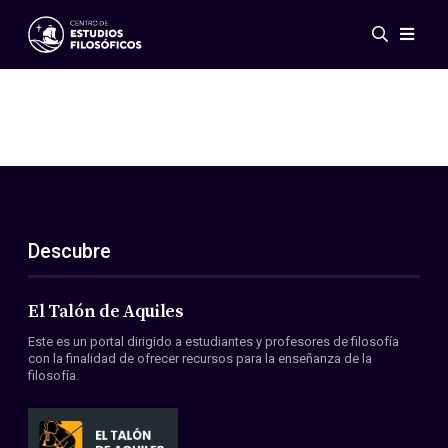
Eventos
Novedades
Investigación
Redes
Publicaciones
Galería
Descubre
ES
EN
Acerca de nosotros
Miembros
El Talón de Aquiles
Reglamento
Este es un portal dirigido a estudiantes y profesores de filosofía
Convenios
con la finalidad de ofrecer recursos para la enseñanza de la
filosofía.