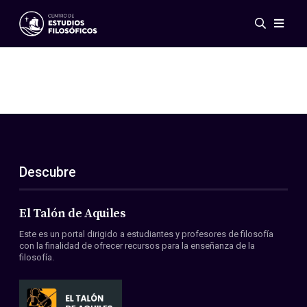
Eventos
Novedades
Investigación
Redes
Publicaciones
Galería
Descubre
ES
EN
Acerca de nosotros
Miembros
El Talón de Aquiles
Reglamento
Este es un portal dirigido a estudiantes y profesores de filosofía
Convenios
con la finalidad de ofrecer recursos para la enseñanza de la
filosofía.