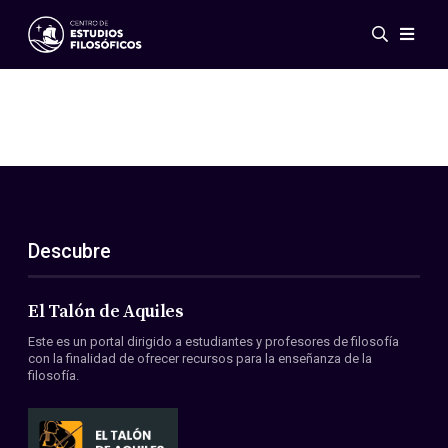
Eventos
Novedades
Investigación
Redes
Publicaciones
Galería
Descubre
ES
EN
Acerca de nosotros
Miembros
El Talón de Aquiles
Reglamento
Este es un portal dirigido a estudiantes y profesores de filosofía
Convenios
con la finalidad de ofrecer recursos para la enseñanza de la
filosofía.