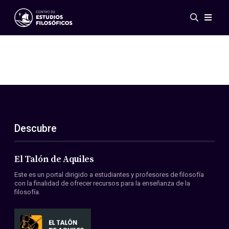
Eventos
Novedades
Investigación
Redes
Publicaciones
Galería
Descubre
ES
EN
Acerca de nosotros
Miembros
El Talón de Aquiles
Reglamento
Este es un portal dirigido a estudiantes y profesores de filosofía
Convenios
con la finalidad de ofrecer recursos para la enseñanza de la
filosofía.