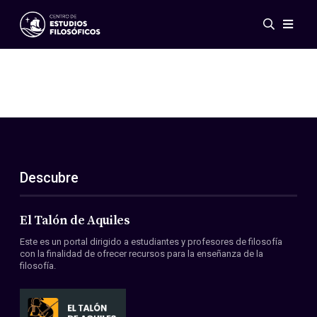
Eventos
Novedades
Investigación
Redes
Publicaciones
Galería
Descubre
ES
EN
Acerca de nosotros
Miembros
El Talón de Aquiles
Reglamento
Este es un portal dirigido a estudiantes y profesores de filosofía
Convenios
con la finalidad de ofrecer recursos para la enseñanza de la
filosofía.