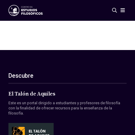
Eventos
Novedades
Investigación
Redes
Publicaciones
Galería
Descubre
ES
EN
Acerca de nosotros
Miembros
El Talón de Aquiles
Reglamento
Este es un portal dirigido a estudiantes y profesores de filosofía
Convenios
con la finalidad de ofrecer recursos para la enseñanza de la
filosofía.