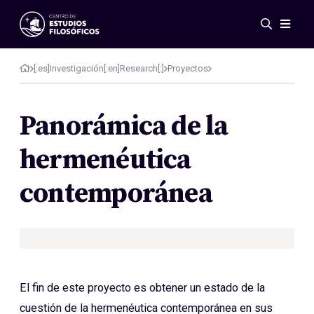
Eventos
Novedades
[:es]Investigación[:en]Research[:]
Proyectos
Investigación
Redes
Panorámica de la
Publicaciones
hermenéutica
Galería
ES
EN
contemporánea
Acerca de nosotros
Miembros
Reglamento
Convenios
El fin de este proyecto es obtener un estado de la
cuestión de la hermenéutica contemporánea en sus