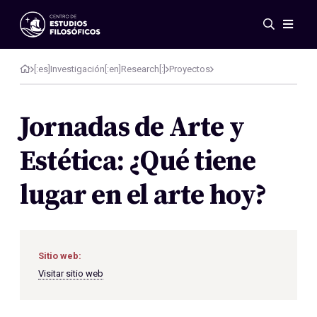
Eventos
Novedades
[:es]Investigación[:en]Research[:]
Proyectos
Investigación
Redes
Jornadas de Arte y
Publicaciones
Estética: ¿Qué tiene
Galería
ES
EN
lugar en el arte hoy?
Acerca de nosotros
Miembros
Reglamento
Convenios
Sitio web:
Visitar sitio web