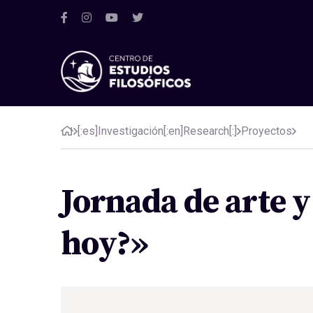
[:es]Investigación[:en]Research[:]
Proyectos
Jornada de arte y 
hoy?»