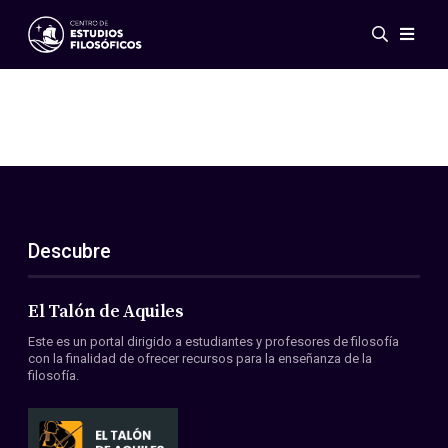
Eventos
Novedades
Investigación
Redes
Publicaciones
Galería
Descubre
ES
EN
Acerca de nosotros
Miembros
El Talón de Aquiles
Reglamento
Este es un portal dirigido a estudiantes y profesores de filosofía
Convenios
con la finalidad de ofrecer recursos para la enseñanza de la
filosofía.