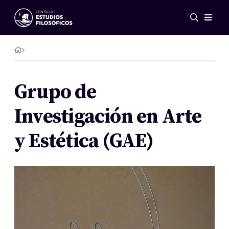
Eventos
Novedades
Investigación
Redes
Grupo de
Publicaciones
Investigación en Arte
Galería
ES
EN
y Estética (GAE)
Acerca de nosotros
Miembros
Reglamento
Convenios