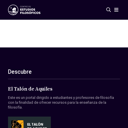
Eventos
Novedades
Investigación
Redes
Publicaciones
Galería
Descubre
ES
EN
Acerca de nosotros
Miembros
El Talón de Aquiles
Reglamento
Este es un portal dirigido a estudiantes y profesores de filosofía
Convenios
con la finalidad de ofrecer recursos para la enseñanza de la
filosofía.