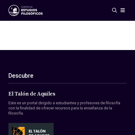
Eventos
Novedades
Investigación
Redes
Publicaciones
Galería
Descubre
ES
EN
Acerca de nosotros
Miembros
El Talón de Aquiles
Reglamento
Este es un portal dirigido a estudiantes y profesores de filosofía
Convenios
con la finalidad de ofrecer recursos para la enseñanza de la
filosofía.